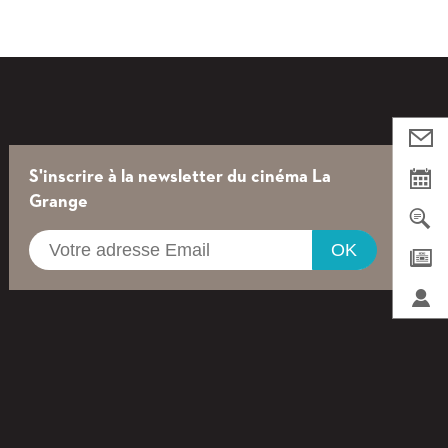
Nous
contac
Agend
S'inscrire à la newsletter du cinéma La
Grange
Cherch
OK
Newsle
Login
/
Registe