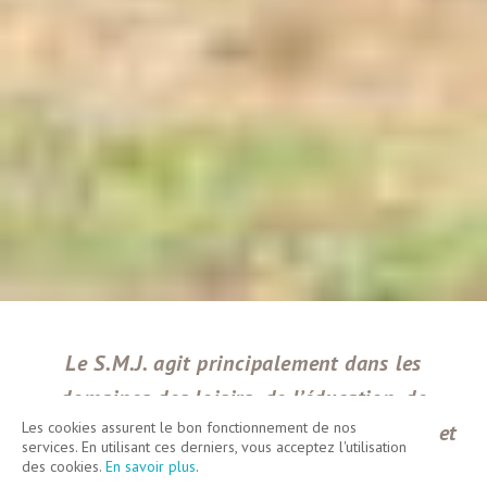
Le S.M.J. agit principalement dans les
domaines des loisirs, de l’éducation, de
Les cookies assurent le bon fonctionnement de nos
l’information, de la citoyenneté, des sports et
services. En utilisant ces derniers, vous acceptez l'utilisation
de la culture.
des cookies.
En savoir plus
.