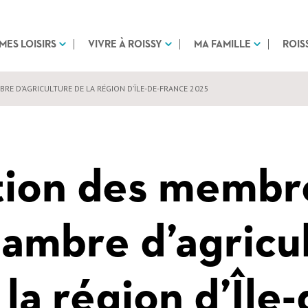
MES LOISIRS
VIVRE À ROISSY
MA FAMILLE
ROIS
RE D’AGRICULTURE DE LA RÉGION D’ÎLE-DE-FRANCE 2025
tion des membr
hambre d’agricu
 la région d’Île-