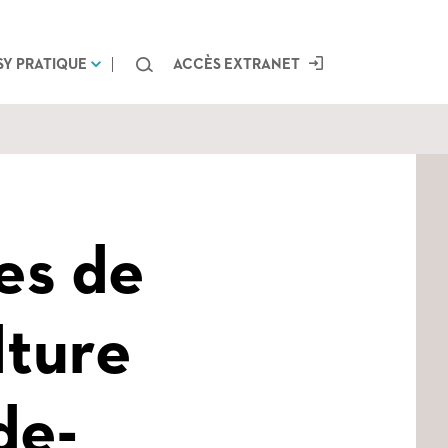
Chercher
SY PRATIQUE
ACCÈS EXTRANET
es de
lture
de-