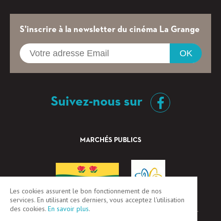
S'inscrire à la newsletter du cinéma La Grange
OK
Suivez-nous sur
MARCHÉS PUBLICS
Les cookies assurent le bon fonctionnement de nos
services. En utilisant ces derniers, vous acceptez l'utilisation
des cookies.
En savoir plus
.
CGV
Mentions légales
Plan du site
Login / Register