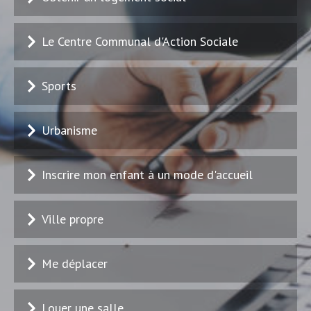
Le Centre Communal d'Action Sociale
Sports
Urbanisme
Inscrire mon enfant à un mode d'accueil
Ville propre
Me déplacer
Louer une salle