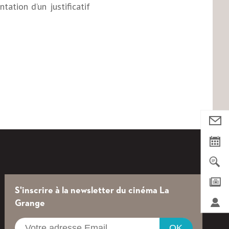
tation d’un justificatif
Nous
contac
Agend
Cherch
Newsle
S'inscrire à la newsletter du cinéma La
Login
Grange
/
OK