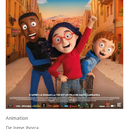
Animation
De
Irene Iborra