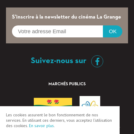
S'inscrire à la newsletter du cinéma La Grange
OK
Suivez-nous sur
MARCHÉS PUBLICS
Les cookies assurent le bon fonctionnement de nos
services. En utilisant ces derniers, vous acceptez l'utilisation
des cookies.
En savoir plus
.
CGV
Mentions légales
Plan du site
Login / Register