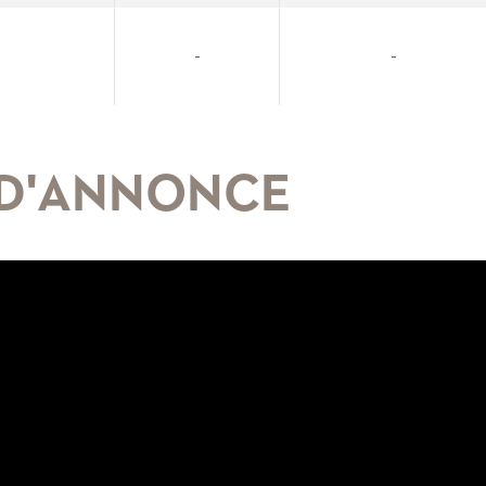
-
-
 D'ANNONCE