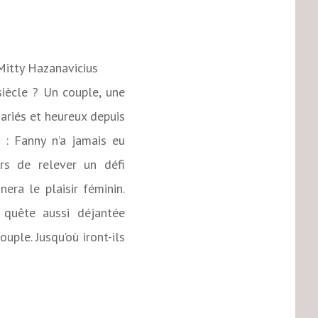
Mitty Hazanavicius
siècle ? Un couple, une
ariés et heureux depuis
 : Fanny n’a jamais eu
ors de relever un défi
nera le plaisir féminin.
 quête aussi déjantée
uple. Jusqu’où iront-ils