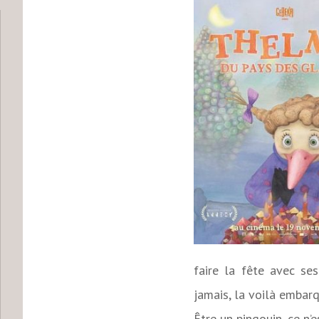
faire la fête avec se
jamais, la voilà embarq
Être un pingouin, ce n’e