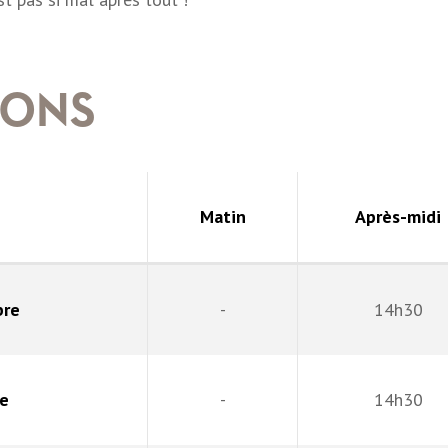
IONS
Matin
Après-midi
bre
-
14h30
e
-
14h30