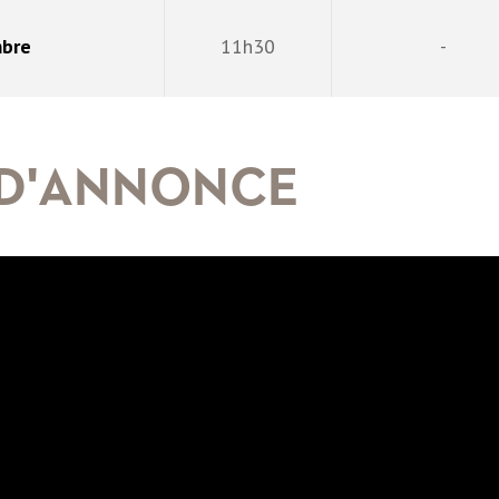
mbre
11h30
-
 D'ANNONCE