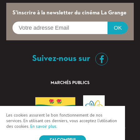
S'inscrire à la newsletter du cinéma La Grange
OK
Suivez-nous sur
MARCHÉS PUBLICS
Les cookies assurent le bon fonctionnement de nos
services. En utilisant ces derniers, vous acceptez l'utilisation
des cookies.
En savoir plus
.
CGV
Mentions légales
Plan du site
Login / Register
Credits:
IRIS Interactive